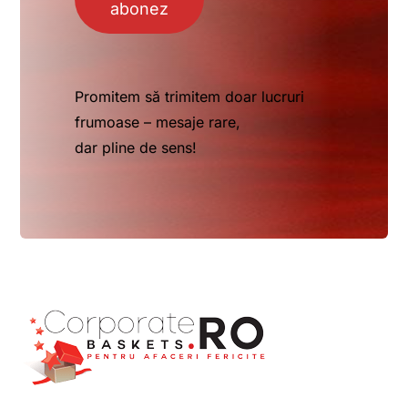
abonez
Promitem să trimitem doar lucruri
frumoase – mesaje rare,
dar pline de sens!