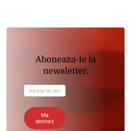
Oferta
Contact
Aboneaza-te la
newsletter.
Ma
abonez