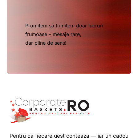
Promitem să trimitem doar lucruri
frumoase – mesaje rare,
dar pline de sens!
Pentru ca fiecare gest conteaza — iar un cadou