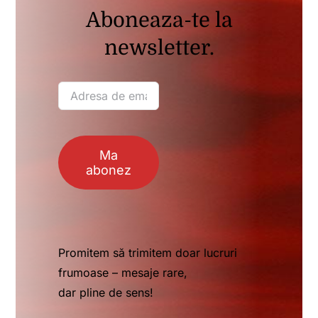
Aboneaza-te la
newsletter.
Ma
abonez
Promitem să trimitem doar lucruri
frumoase – mesaje rare,
dar pline de sens!