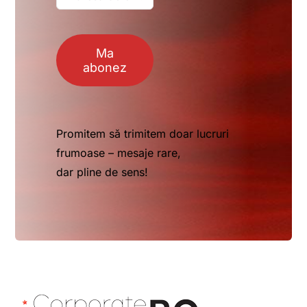
Ma
abonez
Promitem să trimitem doar lucruri
frumoase – mesaje rare,
dar pline de sens!