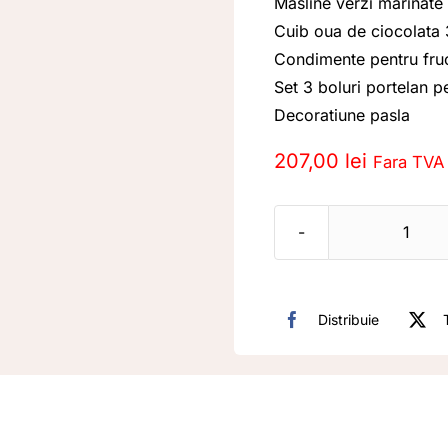
Masline verzi marinate
Cuib oua de ciocolata
Condimente pentru fru
Set 3 boluri portelan p
Decoratiune pasla
207,00
lei
Fara TVA
Canti
Pache
cado
Distribuie
CS06