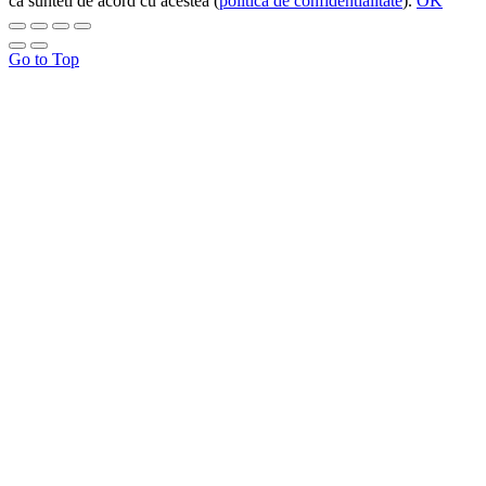
ca sunteti de acord cu acestea (
politica de confidentialitate
).
OK
Go to Top