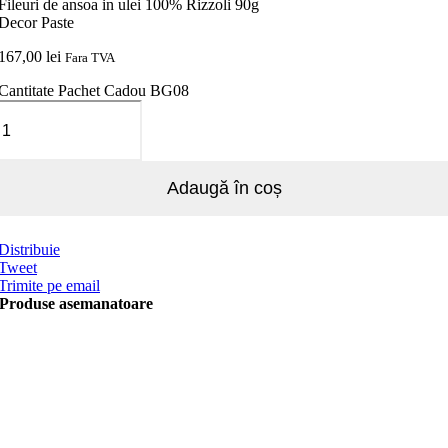
Fileuri de ansoa in ulei 100% Rizzoli 90g
Decor Paste
167,00
lei
Fara TVA
Cantitate Pachet Cadou BG08
Adaugă în coș
Distribuie
Tweet
Trimite pe email
Produse asemanatoare