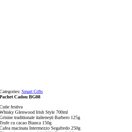
Categories:
Smart Gifts
Pachet Cadou BG08
Cutie festiva
Whisky Glenwood Irish Style 700ml
Grisine traditionale italienești Barbero 125g
Trufe cu cacao Bianca 150g
Cafea macinata Intermezzo Segafredo 250g