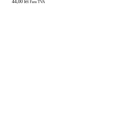
44,00
lei
Fara TVA